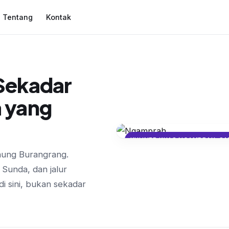
Tentang
Kontak
Sekadar
a yang
KULINER KHAS NGAMPRAH: S
nung Burangrang.
Menikmati Kelezat
 Sunda, dan jalur
Olahan Singkong 
i sini, bukan sekadar