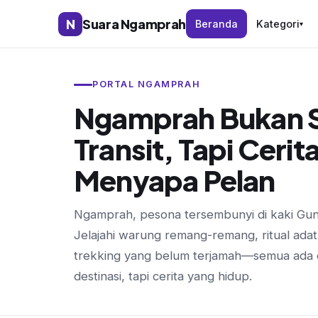
N
Suara Ngamprah
Beranda
Kategori
▾
PORTAL NGAMPRAH
Ngamprah Bukan 
Transit, Tapi Cerit
Menyapa Pelan
Ngamprah, pesona tersembunyi di kaki Gu
Jelajahi warung remang-remang, ritual adat
trekking yang belum terjamah—semua ada d
destinasi, tapi cerita yang hidup.