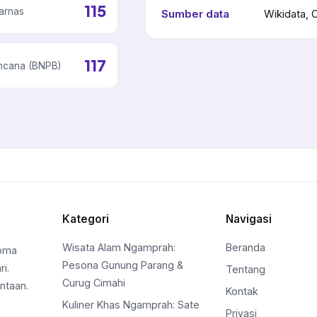
115
arnas
Sumber data
Wikidata, 
117
ncana (BNPB)
Kategori
Navigasi
Wisata Alam Ngamprah:
Beranda
roma
Pesona Gunung Parang &
i.
Tentang
Curug Cimahi
ntaan.
Kontak
Kuliner Khas Ngamprah: Sate
Privasi